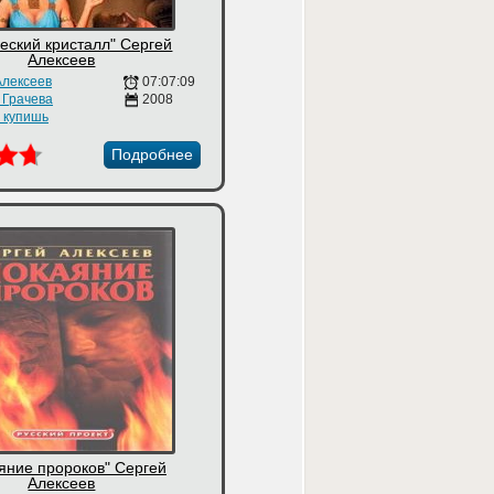
еский кристалл" Сергей
Алексеев
Алексеев
07:07:09
 Грачева
2008
е купишь
Подробнее
яние пророков" Сергей
Алексеев