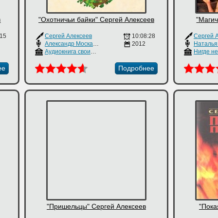
в
"Охотничьи байки" Сергей Алексеев
"Магич
:15
Сергей Алексеев
10:08:28
Сергей 
Александр Москалин
2012
Наталья
Аудиокнига своими руками
Нигде н
ее
Подробнее
"Пришельцы" Сергей Алексеев
"Пока