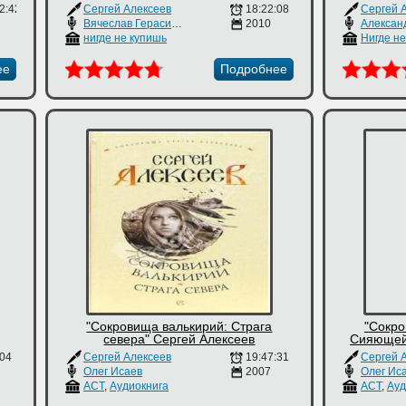
2:42
Сергей Алексеев
18:22:08
Сергей 
Вячеслав Герасимов
2010
Алексан
нигде не купишь
Нигде н
ее
Подробнее
"Сокровища валькирий: Страга
"Сокро
севера" Сергей Алексеев
Сияющей 
:04
Сергей Алексеев
19:47:31
Сергей 
Олег Исаев
2007
Олег Ис
АСТ
,
Аудиокнига
АСТ
,
Ауд