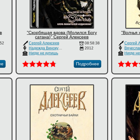
в
"Скорбящая вдова (Молился Богу
"Волчья 
сатана)" Сергей Алексеев
:52
Сергей Алексеев
08:58:38
Сергей 
Надежда Винокурова
2012
Нигде не купишь
Нигде н
ее
Подробнее