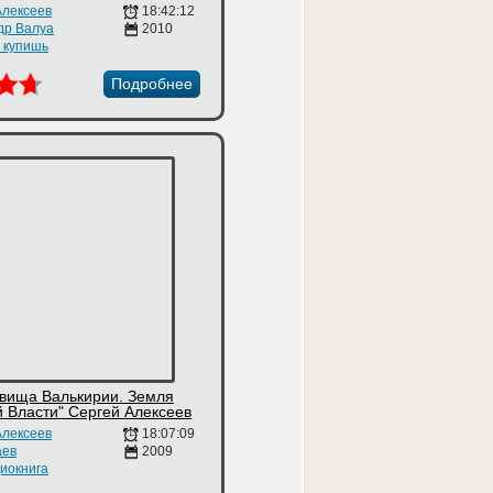
Алексеев
18:42:12
др Валуа
2010
е купишь
Подробнее
вища Валькирии. Земля
Власти" Сергей Алексеев
Алексеев
18:07:09
аев
2009
иокнига