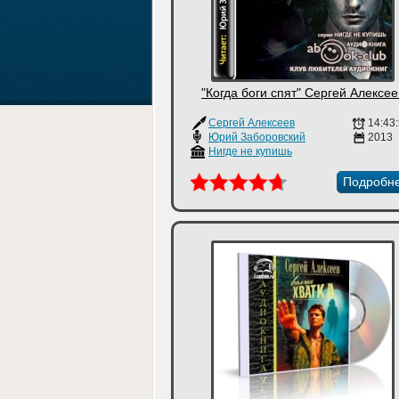
"Когда боги спят" Сергей Алексее
Сергей Алексеев
14:43
Юрий Заборовский
2013
Нигде не купишь
Подробн