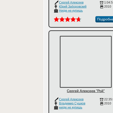
Сергей Алексеев
1:04:5
Юрий Заборовский
2010
Нигде не купишь
Подробн
Сергей Алексеев "Рой"
Сергей Алексеев
22:35
Владимир Сушков
2010
нигде не купишь