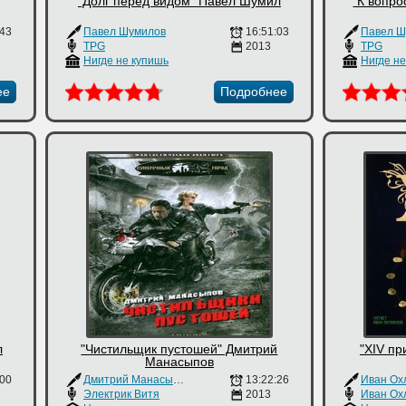
"Долг перед видом" Павел Шумил
"К вопро
:43
Павел Шумилов
16:51:03
Павел Ш
TPG
2013
TPG
Нигде не купишь
Нигде н
ее
Подробнее
л
"Чистильщик пустошей" Дмитрий
"XIV п
Манасыпов
:00
Дмитрий Манасыпов
13:22:26
Иван Ох
Электрик Витя
2013