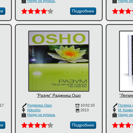
Нигде не купишь
Нигде н
ее
Подробнее
"Разум" Раджниш Ошо
"Легки
:17
Раджниш Ошо
10:02:33
Полина 
Nikosho
2013
М. Крив
Нигде не купишь
Нигде н
ее
Подробнее