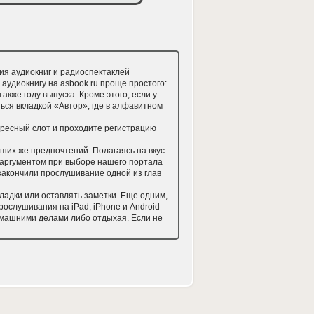
ия аудиокниг и радиоспектаклей
аудиокнигу на asbook.ru проще простого:
акже году выпуска. Кроме этого, если у
ься вкладкой «Автор», где в алфавитном
тересный слот и проходите регистрацию
ших же предпочтений. Полагаясь на вкус
 аргументом при выборе нашего портала
закончили прослушивание одной из глав
ладки или оставлять заметки. Еще одним,
ослушивания на iPad, iPhone и Android
домашними делами либо отдыхая. Если не