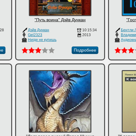
"Путь воина" Дэйв Дункан
"Гос
:28
Дэйв Дункан
10:15:34
Бентли 
Gel2323
2013
Владими
Нигде не купишь
ее
Подробнее