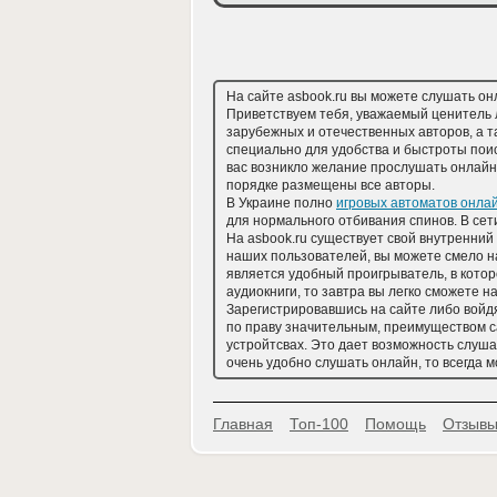
На сайте asbook.ru вы можете слушать он
Приветствуем тебя, уважаемый ценитель 
зарубежных и отечественных авторов, а т
специально для удобства и быстроты поиск
вас возникло желание прослушать онлайн 
порядке размещены все авторы.
В Украине полно
игровых автоматов онлай
для нормального отбивания спинов. В се
На asbook.ru существует свой внутренний
наших пользователей, вы можете смело н
является удобный проигрыватель, в котор
аудиокниги, то завтра вы легко сможете на
Зарегистрировавшись на сайте либо войдя
по праву значительным, преимуществом са
устройтсвах. Это дает возможность слуша
очень удобно слушать онлайн, то всегда 
Главная
Топ-100
Помощь
Отзывы