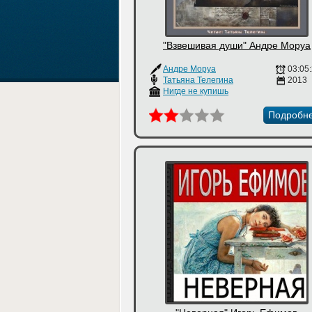
"Взвешивая души" Андре Моруа
Андре Моруа
03:05
Татьяна Телегина
2013
Нигде не купишь
Подробн