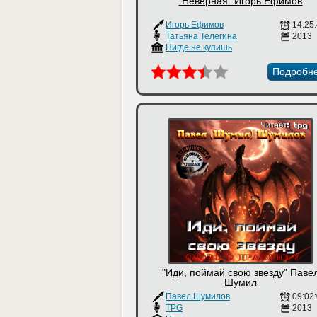
"Неверная" Игорь Ефимов
Игорь Ефимов
14:25
Татьяна Телегина
2013
Нигде не купишь
Подробн
"Иди, поймай свою звезду" Паве
Шумил
Павел Шумилов
09:02
TPG
2013