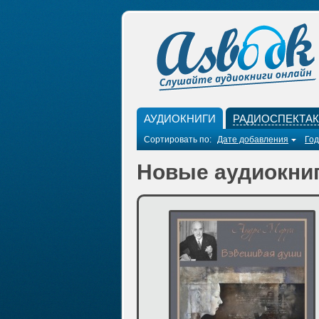
АУДИОКНИГИ
РАДИОСПЕКТА
Сортировать по:
Дате добавления
Год
Новые аудиокниг