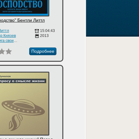
подство" Бентли Литтл
Литтл
15:04:43
р Князев
2013
Аудиокнига своими руками
Подробнее