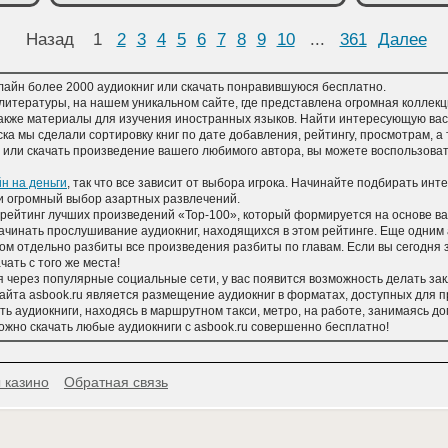
Назад
1
2
3
4
5
6
7
8
9
10
...
361
Далее
лайн более 2000 аудиокниг или скачать понравившуюся бесплатно.
литературы, на нашем уникальном сайте, где представлена огромная коллекц
акже материалы для изучения иностранных языков. Найти интересующую вас 
а мы сделали сортировку книг по дате добавления, рейтингу, просмотрам, а т
или скачать произведение вашего любимого автора, вы можете воспользоват
н на деньги
, так что все зависит от выбора игрока. Начинайте подбирать ин
ти огромный выбор азартных развлечений.
 рейтинг лучших произведений «Top-100», который формируется на основе ва
ачинать прослушивание аудиокниг, находящихся в этом рейтинге. Еще одним
ом отдельно разбиты все произведения разбиты по главам. Если вы сегодня 
чать с того же места!
 через популярные социальные сети, у вас появится возможность делать зак
йта asbook.ru является размещение аудиокниг в форматах, доступных для пр
ть аудиокниги, находясь в маршрутном такси, метро, на работе, занимаясь 
можно скачать любые аудиокниги с asbook.ru совершенно бесплатно!
 казино
Обратная связь