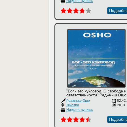
Нигде не купишь
Подробн
"Бог - это кукловод. О свободе и
ответственности" Раджниш Ошо
Раджниш Ошо
02:42
Nikosho
2013
Нигде не купишь
Подробн