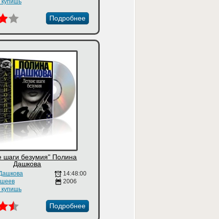
е купишь
Подробнее
е шаги безумия" Полина
Дашкова
Дашкова
14:48:00
ошеев
2006
е купишь
Подробнее