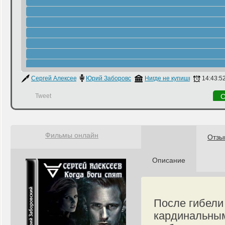
Сергей Алексеев
Юрий Заборовский
Нигде не купишь
14:43:5
Tweet
С
Фильмы онлайн
Отзы
Описание
После гибели
кардинальным