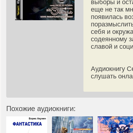
выборы и ост
еще не так мн
появилась во
поразмыслить
себя и окруж
содеянному з
славой и соц
Аудиокнигу С
слушать онла
Похожие аудиокниги: