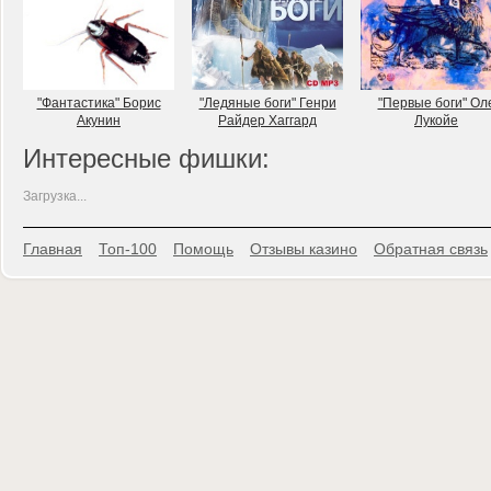
"Фантастика" Борис
"Ледяные боги" Генри
"Первые боги" Ол
Акунин
Райдер Хаггард
Лукойе
Интересные фишки:
Загрузка...
Главная
Топ-100
Помощь
Отзывы казино
Обратная связь