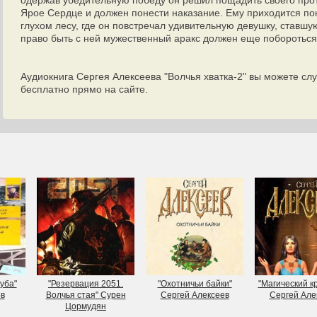
одержав убедительную победу он решил пощадить своего проти
Ярое Сердце и должен понести наказание. Ему приходится пок
глухом лесу, где он повстречал удивительную девушку, ставшу
право быть с ней мужественный аракс должен еще побороться
Аудиокнига Сергея Алексеева "Волчья хватка-2" вы можете сл
бесплатно прямо на сайте.
уба"
"Резервация 2051.
"Охотничьи байки"
"Магический к
в
Волчья стая" Сурен
Сергей Алексеев
Сергей Але
Цормудян