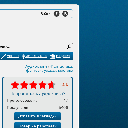
Войти:
Авторы
Исполнители
Издания
Аудиокниги
/
Фантастика,
фэнтези, ужасы, мистика
4.6
Понравилась аудиокнига?
Проголосовали:
47
Послушали:
5406
Добавить в закладки
Плеер не работает?