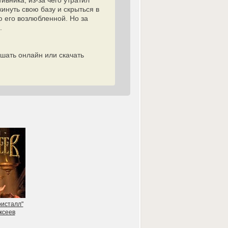
вника, из-за чего утратил
инуть свою базу и скрыться в
ю его возлюбленной. Но за
.
ушать онлайн или скачать
ристалл"
ксеев