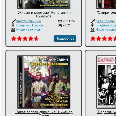
"Живые и мертвые" Константин
"Смирител
Симонов
Константин Симонов
23:11:24
Джек Лондон
Владимир Сушков
2012
Владимир Су
Нигде не купишь
Нигде не куп
Подробнее
"Закат белого движения" Никанор
"Педагогич
Савич
М