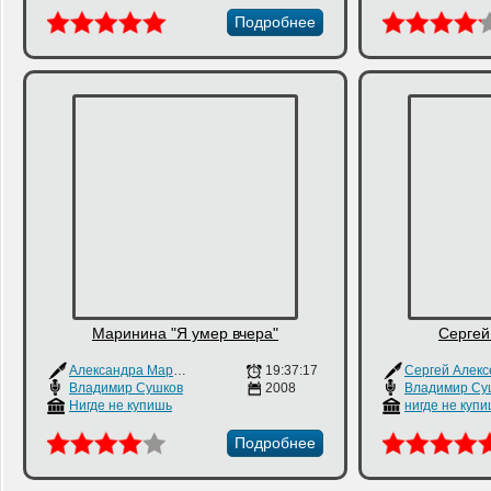
Подробнее
Маринина "Я умер вчера"
Сергей
Александра Маринина
19:37:17
Сергей Алекс
Владимир Сушков
2008
Владимир Су
Нигде не купишь
нигде не куп
Подробнее