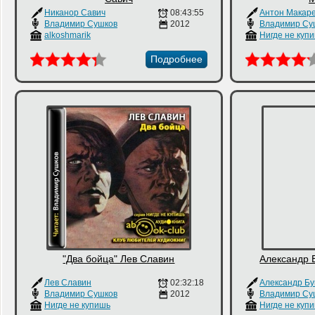
Никанор Савич
08:43:55
Антон Макар
Владимир Сушков
2012
Владимир Су
alkoshmarik
Нигде не куп
Подробнее
"Два бойца" Лев Славин
Александр 
Лев Славин
02:32:18
Александр Б
Владимир Сушков
2012
Владимир Су
Нигде не купишь
Нигде не куп