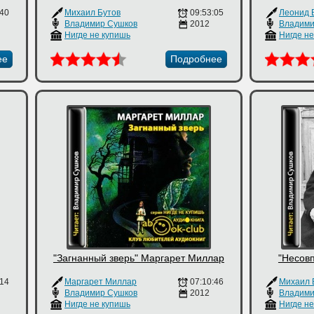
:40
Михаил Бутов
09:53:05
Леонид 
Владимир Сушков
2012
Владими
Нигде не купишь
Нигде н
ее
Подробнее
"Загнанный зверь" Маргарет Миллар
"Несов
:14
Маргарет Миллар
07:10:46
Михаил 
Владимир Сушков
2012
Владими
Нигде не купишь
Нигде н