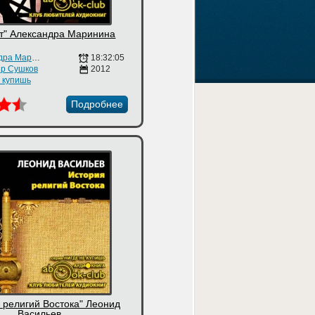
т" Александра Маринина
Александра Маринина
18:32:05
р Сушков
2012
е купишь
Подробнее
 религий Востока" Леонид
Васильев