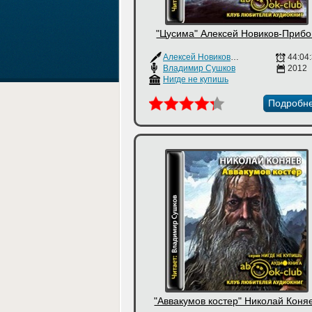
"Цусима" Алексей Новиков-Приб
Алексей Новиков-Прибой
44:04
Владимир Сушков
2012
Нигде не купишь
Подробн
"Аввакумов костер" Николай Коня