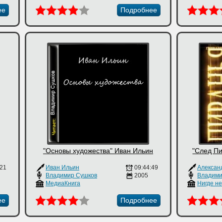
ее
Подробнее
"Основы художества" Иван Ильин
"След П
:21
Иван Ильин
09:44:49
Алексан
Владимир Сушков
2005
Владими
МедиаКнига
Нигде н
ее
Подробнее