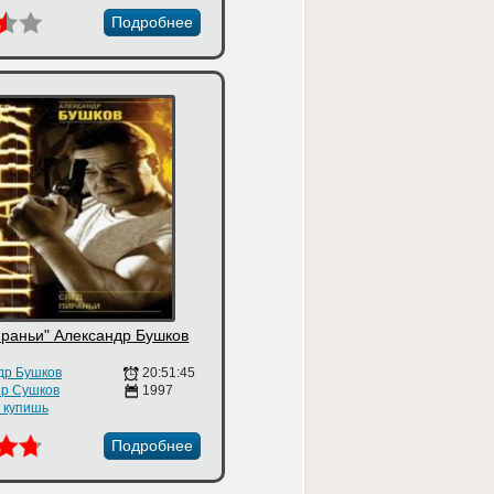
Подробнее
ираньи" Александр Бушков
др Бушков
20:51:45
р Сушков
1997
е купишь
Подробнее