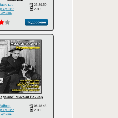
Васильев
23:39:50
р Сушков
2012
е купишь
Подробнее
падение" Михаил Вайнер
Вайнер
06:48:48
р Сушков
2012
е купишь