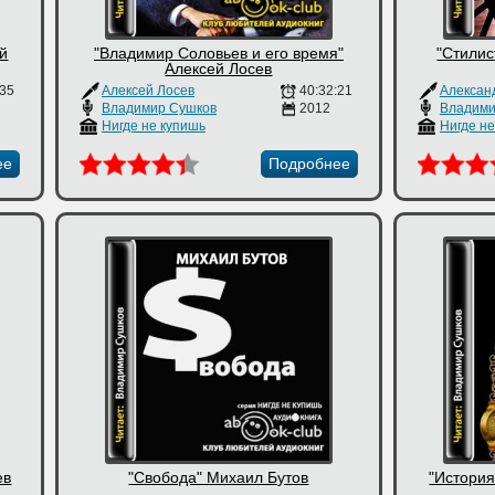
ой
"Владимир Соловьев и его время"
"Стилис
Алексей Лосев
:35
Алексей Лосев
40:32:21
Владимир Сушков
2012
Владими
Нигде не купишь
Нигде н
ее
Подробнее
ев
"Свобода" Михаил Бутов
"История