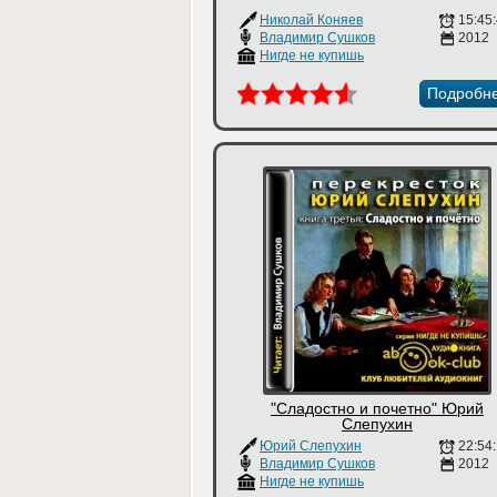
Николай Коняев
15:45
Владимир Сушков
2012
Нигде не купишь
Подробн
"Сладостно и почетно" Юрий
Слепухин
Юрий Слепухин
22:54
Владимир Сушков
2012
Нигде не купишь