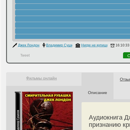
Джек Лондон
Владимир Сушков
Нигде не купишь
16:10:33
Tweet
С
Фильмы онлайн
Отзы
Описание
Аудиокнига Д
признанию кр