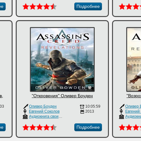
ее
Подробнее
в,
"Откровения" Оливер Боуден
"Возро
:03
Оливер Боуден
10:05:59
Оливер 
Евгений Соколов
2013
Евгений
Аудиокнига своими руками
ее
Подробнее