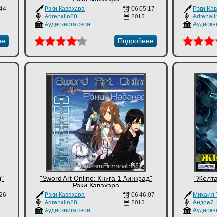
:44
Рэки Кавахара
06:05:17
Рэки Ка
Adrenalin28
2013
Adrenali
Аудиокнига своими руками
ее
Подробнее
д"
"Sword Art Online: Книга 1 Аинкрад"
"Желта
Рэки Кавахара
:26
Рэки Кавахара
06:46:07
Михаил 
Adrenalin28
2013
Андрей 
Аудиокнига своими руками