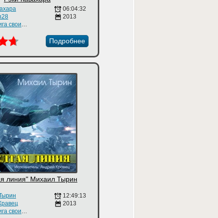
вахара
06:04:32
n28
2013
Аудиокнига своими руками
Подробнее
я линия" Михаил Тырин
Тырин
12:49:13
Кравец
2013
Аудиокнига своими руками