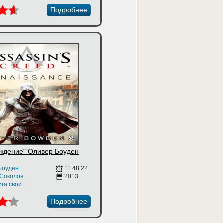
Подробнее
ждение" Оливер Боуден
Боуден
11:48:22
 Соколов
2013
Аудиокнига своими руками
Подробнее