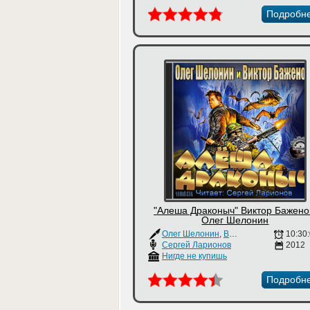
Подробн
"Алеша Драконыч" Виктор Бажено
Олег Шелонин
Олег Шелонин
,
Виктор Баженов
10:30
Сергей Ларионов
2012
Нигде не купишь
Подробн