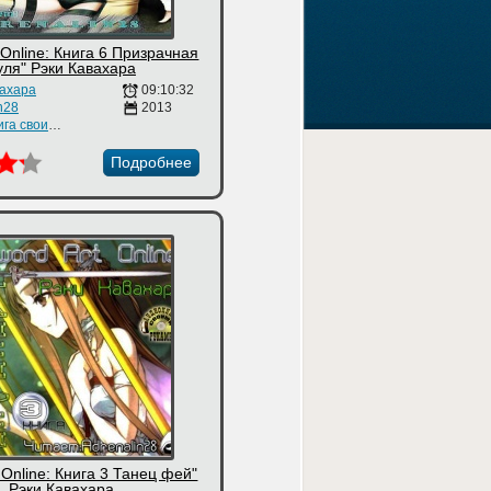
 Online: Книга 6 Призрачная
уля" Рэки Кавахара
вахара
09:10:32
n28
2013
Аудиокнига своими руками
Подробнее
 Online: Книга 3 Танец фей"
Рэки Кавахара