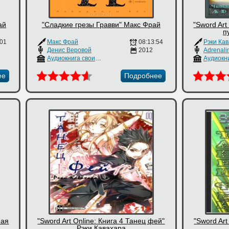
ай
"Сладкие грезы Гравви" Макс Фрай
"Sword Art
п
:01
Макс Фрай
08:13:54
Рэки Ка
Денис Веровой
2012
Adrenali
Аудиокнига своими руками
ее
Подробнее
ная
"Sword Art Online: Книга 4 Танец фей"
"Sword Art
Рэки Кавахара