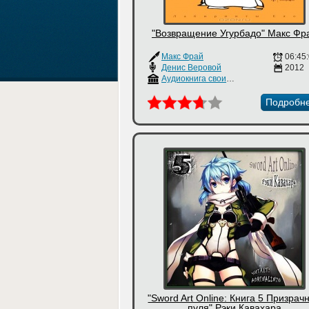
"Возвращение Угурбадо" Макс Фр
Макс Фрай
06:45
Денис Веровой
2012
Аудиокнига своими руками
Подробн
"Sword Art Online: Книга 5 Призрач
пуля" Рэки Кавахара