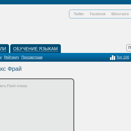
Twitter
Facebook
ВКонтакте
КЛИ
ОБУЧЕНИЕ ЯЗЫКАМ
у
Рейтингу
Просмотрам
Топ 100
акс Фрай
ить Flash-плеер