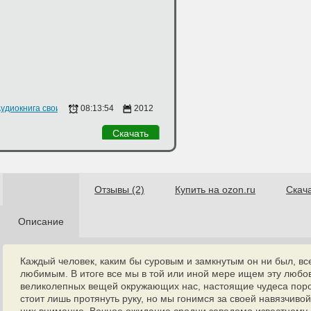
удиокнига своими руками
08:13:54
2012
Скачать
Отзывы (2)
Купить на ozon.ru
Скач
Описание
Каждый человек, каким бы суровым и замкнутым он ни был, все
любимым. В итоге все мы в той или иной мере ищем эту любо
великолепных вещей окружающих нас, настоящие чудеса поро
стоит лишь протянуть руку, но мы гонимся за своей навязчиво