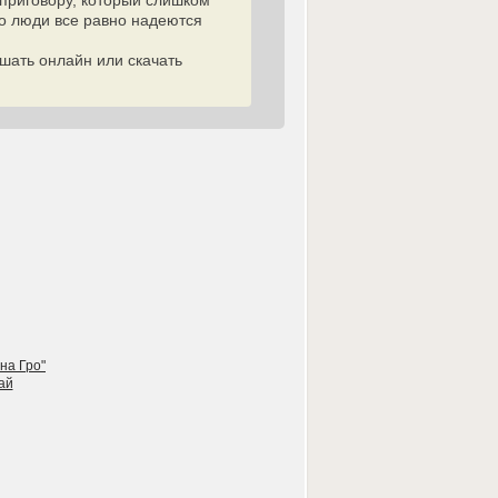
приговору, который слишком
но люди все равно надеются
шать онлайн или скачать
на Гро"
ай