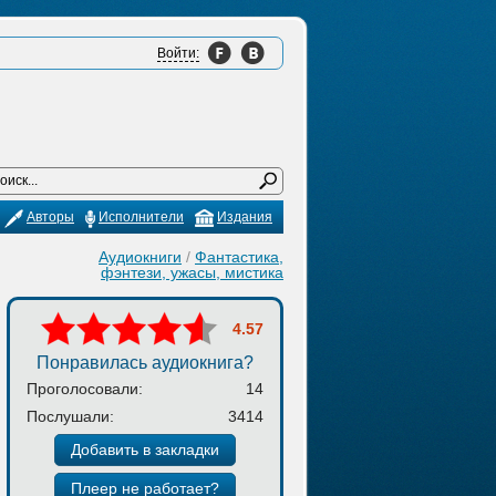
Войти:
Авторы
Исполнители
Издания
Аудиокниги
/
Фантастика,
фэнтези, ужасы, мистика
4.57
Понравилась аудиокнига?
Проголосовали:
14
Послушали:
3414
Добавить в закладки
Плеер не работает?