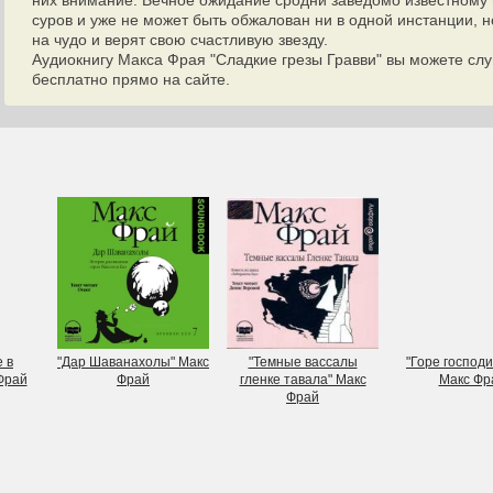
них внимание. Вечное ожидание сродни заведомо известному 
суров и уже не может быть обжалован ни в одной инстанции, 
на чудо и верят свою счастливую звезду.
Аудиокнигу Макса Фрая "Сладкие грезы Гравви" вы можете слу
бесплатно прямо на сайте.
 в
"Дар Шаванахолы" Макс
"Темные вассалы
"Горе господи
Фрай
Фрай
гленке тавала" Макс
Макс Фр
Фрай