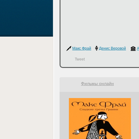
Макс Фрай
Денис Веровой
А
Tweet
Фильмы онлайн