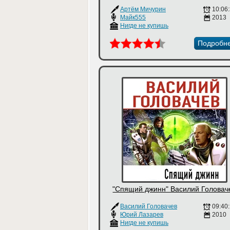
Артём Мичурин
10:06
Майк555
2013
Нигде не купишь
Подробн
"Спящий джинн" Василий Головач
Василий Головачев
09:40
Юрий Лазарев
2010
Нигде не купишь