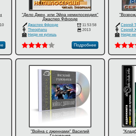
н
"Дело Джен, или Эйра немилосердия"
"Возрож
Джаспер Ффорде
:10
Джаспер Ффорде
11:53:58
Сергей 
Theophanu
2013
Сергей 
Нигде не купишь
Нигде н
ее
Подробнее
"Война с джиннами" Василий
"Клад
Головачев