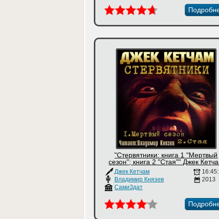
Подробн
"Стервятники: книга 1 "Мертвый
сезон"; книга 2 "Стая"" Джек Кетч
Джек Кетчам
16:45
Владимир Князев
2013
СамиЗдат
Подробн