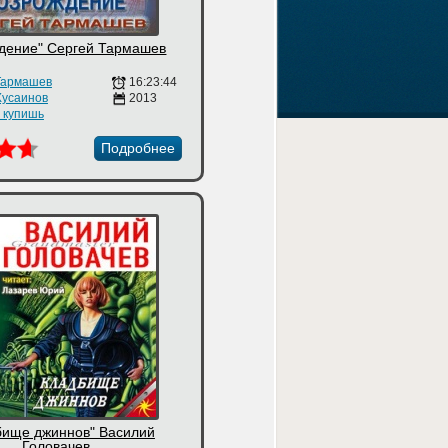
дение" Сергей Тармашев
Тармашев
16:23:44
Хусаинов
2013
е купишь
Подробнее
бище джиннов" Василий
Головачев