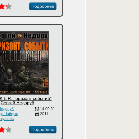
Подробнее
.K.E.R. Горизонт событий"
Сергей Недоруб
Недоруб
14:00:31
др Чайцын
2011
е купишь
Подробнее