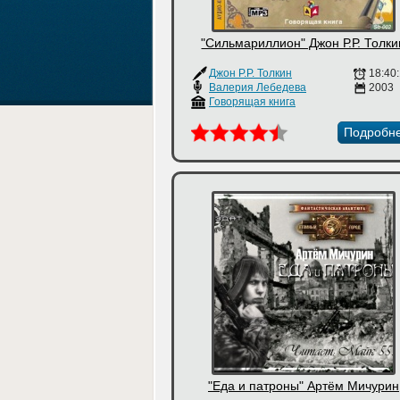
"Сильмариллион" Джон Р.Р. Толки
Джон Р.Р. Толкин
18:40
Валерия Лебедева
2003
Говорящая книга
Подробн
"Еда и патроны" Артём Мичурин