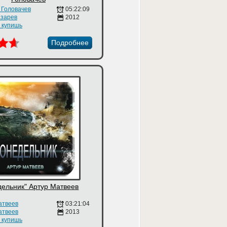
 Головачев
05:22:09
зарев
2012
е купишь
Подробнее
дельник" Артур Матвеев
атвеев
03:21:04
атвеев
2013
е купишь