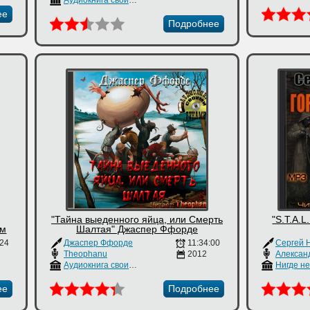
Аудиокнига своими руками
ее
Подробнее
"Тайна выеденного яйца, или Смерть
"S.T.A.L
ам
Шалтая" Джаспер Ффорде
:24
Джаспер Ффорде
11:34:00
Сергей 
Theophanu
2012
Алексан
Аудиокнига своими руками
Нигде н
ее
Подробнее