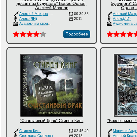
десант из будущего" Борис Орлов,
будущего" С
Алексей Махров
Орлов,
Алексей Махров
,
Борис Орлов
09:39:33
Алексей Мах
Алекс(ЛИ)
2011
Алекс(ЛИ)
Аудиокнига своими руками
Подробнее
"Счастливый брак" Стивен Кинг
"Возле тьмы. 
Стивен Кинг
03:45:49
Светлана Смелова
2013
Андрей Крав