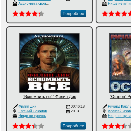
Аудиокнига своими руками
Нигде не куп
Подробнее
"Вспомнить всё" Филип Дик
"Остров" 
Филип Дик
00:46:18
Евгений Соколов
2013
Алексей Язов
Нигде не купишь
Нигде не куп
Подробнее