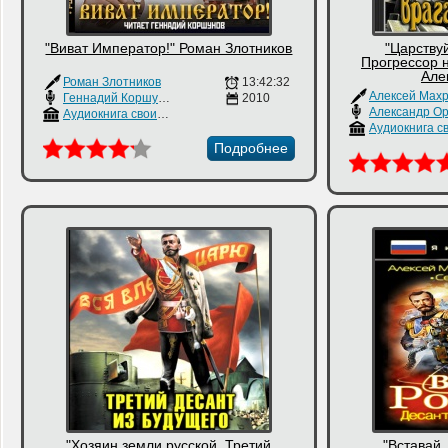
"Виват Император!" Роман Злотников
"Царствуй
Прогрессор н
Але
Роман Злотников
13:42:32
Алексей Мах
Геннадий Коршунов
2010
Александр О
Аудиокнига своими руками
Подробнее
"Хозяин земли русской. Третий
"Вставай,