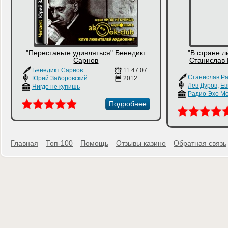
"Перестаньте удивляться" Бенедикт
"В стране л
Сарнов
Станислав 
Бенедикт Сарнов
11:47:07
Юрий Заборовский
2012
Лев Дуров
,
Евгени
Нигде не купишь
Радио Эхо М
Подробнее
Главная
Топ-100
Помощь
Отзывы казино
Обратная связь