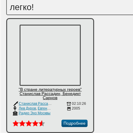
легко!
"В стране литературных героев"
Станислав Рассадин, Бенедикт
Сарнов
Станислав Рассадин
,
Бенедикт Сарнов
02:10:26
Лев Дуров
,
Евгений Весник
,
Татьяна Курьянова
2005
Радио Эхо Москвы
Подробнее