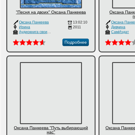
"Песня на двоих" Оксана Панкеева
Оксана Панк
Оксана Панкеева
13:02:10
Оксана Панк
Ирина
2011
Дивчина
Аудиокнига своими руками
СамИздат
Подробнее
Оксана Панкеева "Путь выбирающий
Оксана Панкее
нас"