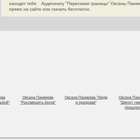
находят тебя. Аудиокнигу "Пересекая границы" Оксаны Панк
прямо на сайте или скачать бесплатно.
ева
Оксана Панкеева
Оксана Панкеева "Люди
Оксана Пан
дьбой"
"Рассмешить богов"
и призраки"
"Шепот те
прошлог