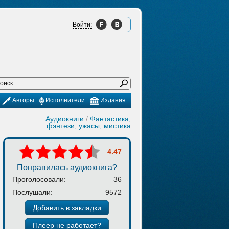
Войти:
Авторы
Исполнители
Издания
Аудиокниги
/
Фантастика,
фэнтези, ужасы, мистика
4.47
Понравилась аудиокнига?
Проголосовали:
36
Послушали:
9572
Добавить в закладки
Плеер не работает?