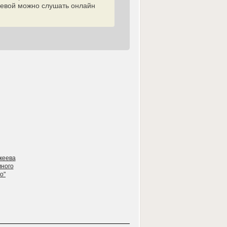
еевой можно слушать онлайн
кеева
много
о"