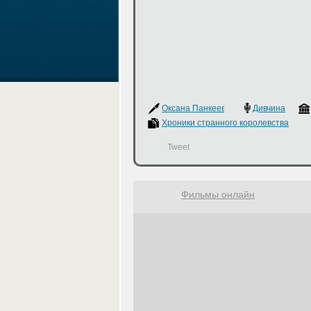
Оксана Панкеева
Дивчина
Хроники странного королевства
Tweet
Фильмы онлайн