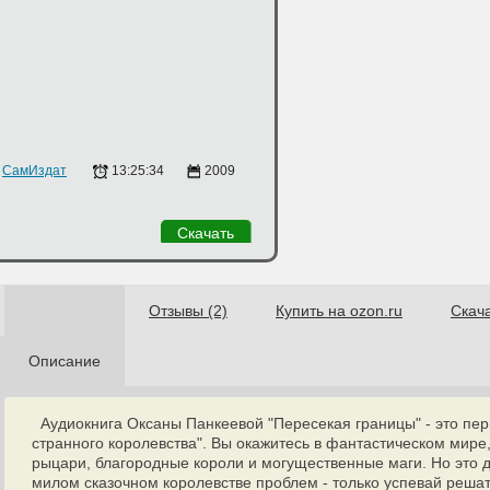
СамИздат
13:25:34
2009
Скачать
Отзывы (2)
Купить на ozon.ru
Скач
Описание
Аудиокнига Оксаны Панкеевой "Пересекая границы" - это пер
странного королевства". Вы окажитесь в фантастическом мире
рыцари, благородные короли и могущественные маги. Но это д
милом сказочном королевстве проблем - только успевай реша