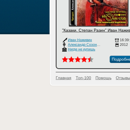
"Казаки. Степан Разин" Иван Нажи
Иван Наживин
16:39
Александр Созонтов
2012
Нигде не купишь
Подробн
Главная
Топ-100
Помощь
Отзывы