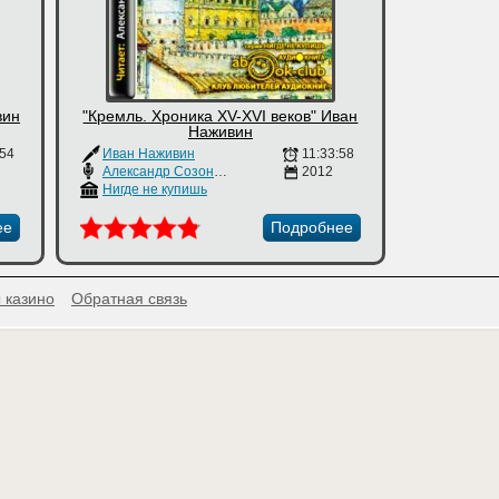
вин
"Кремль. Хроника XV-XVI веков" Иван
Наживин
:54
Иван Наживин
11:33:58
Александр Созонтов
2012
Нигде не купишь
ее
Подробнее
 казино
Обратная связь