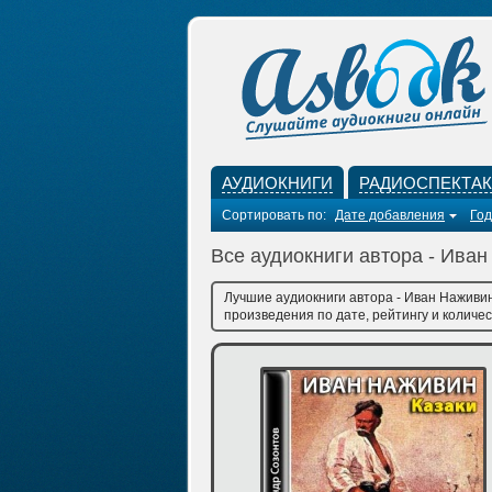
АУДИОКНИГИ
РАДИОСПЕКТА
Сортировать по:
Дате добавления
Год
Все аудиокниги автора - Ива
Лучшие аудиокниги автора - Иван Наживин
произведения по дате, рейтингу и количес