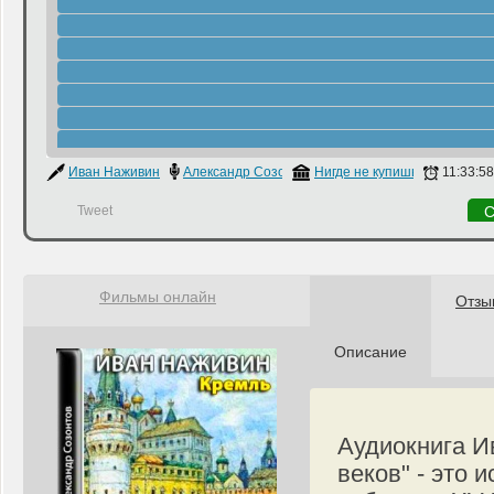
Иван Наживин
Александр Созонтов
Нигде не купишь
11:33:58
Tweet
С
Фильмы онлайн
Отзы
Описание
Аудиокнига И
веков" - это