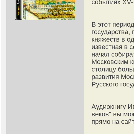
событиях XV-
В этот перио
государства,
княжеств в о
известная в с
начал собира
Московским к
столицу боль
развития Моск
Русского госу
Аудиокнигу И
веков" вы мо
прямо на сайт