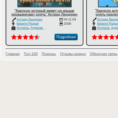
"Карлсон который живет на крыше
"Карлсон ко
проказничает опять" Астрид Линдгрен
опять приле
Астрид Линдгрен
04:11:04
Астрид Линдг
Кирилл Радциг
2008
Кирилл Радци
Астрель
,
Аудиокнига
Астрель
,
Аудио
Подробнее
Главная
Топ-100
Помощь
Отзывы казино
Обратная связь