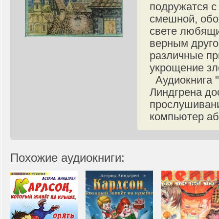
подружатся с
смешной, обо
свете любящи
верным друго
различные пр
укрощение зл
Аудиокнига "
Линдгрена до
прослушивани
компьютер аб
Похожие аудиокниги: