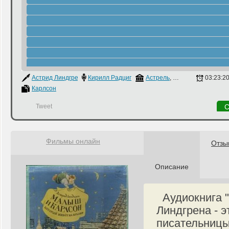
Астрид Линдгрен
Кирилл Радциг
Астрель
,
Аудиокнига
03:23:2
Карлсон
Tweet
С
Фильмы онлайн
Отзы
Описание
Аудиокнига "
Линдгрена - 
писательницы