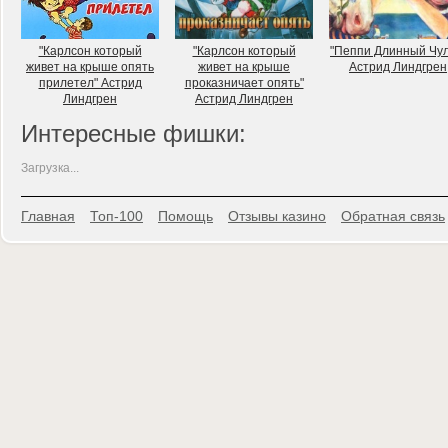
"Карлсон который
"Карлсон который
"Пеппи Длинный Чул
живет на крыше опять
живет на крыше
Астрид Линдгрен
прилетел" Астрид
проказничает опять"
Линдгрен
Астрид Линдгрен
Интересные фишки:
Загрузка...
Главная
Топ-100
Помощь
Отзывы казино
Обратная связь