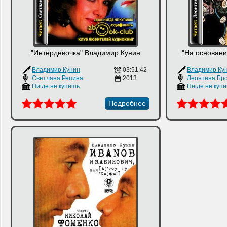
"Интердевочка" Владимир Кунин
"На основани
Владимир Кунин
03:51:42
Владимир Ку
Светлана Репина
2013
Леонтина Бр
Нигде не купишь
Нигде не куп
Подробнее