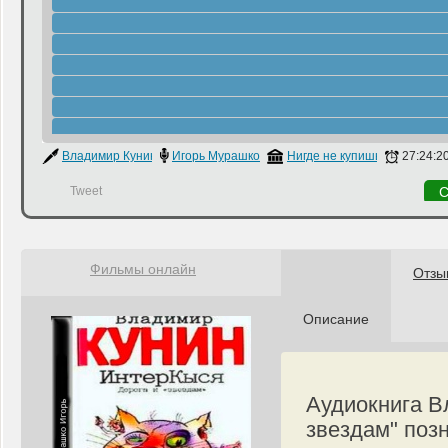
Владимир Кунин
Игорь Мурашко
Нигде не купишь
27:24:2
Tweet
С
Фильмы онлайн
Отзы
Описание
Аудиокнига В
звездам" поз