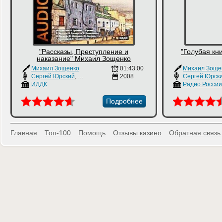
"Рассказы, Преступление и
"Голубая кн
наказание" Михаил Зощенко
Михаил Зощенко
01:43:00
Михаил Зоще
Сергей Юрский
,
Валерий Баринов
2008
Сергей Юрск
ИДДК
Радио России
Подробнее
Главная
Топ-100
Помощь
Отзывы казино
Обратная связь