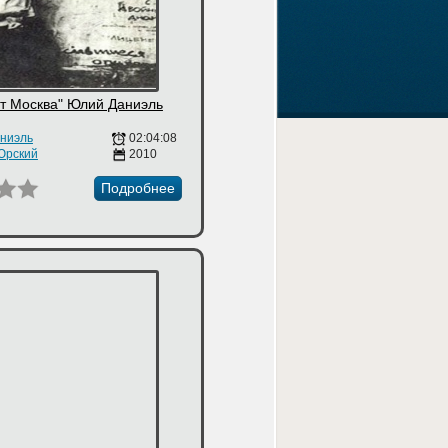
ит Москва" Юлий Даниэль
ниэль
02:04:08
Юрский
2010
Подробнее