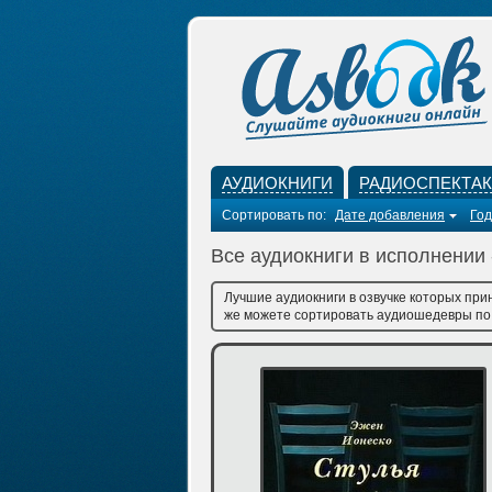
АУДИОКНИГИ
РАДИОСПЕКТА
Сортировать по:
Дате добавления
Год
Все аудиокниги в исполнении
Лучшие аудиокниги в озвучке которых при
же можете сортировать аудиошедевры по д