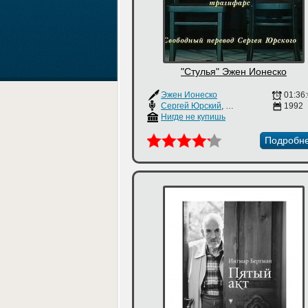
"Стулья" Эжен Ионеско
Эжен Ионеско
01:36
Сергей Юрский
,
Наталья Тенякова
1992
Нигде не купишь
Подробн