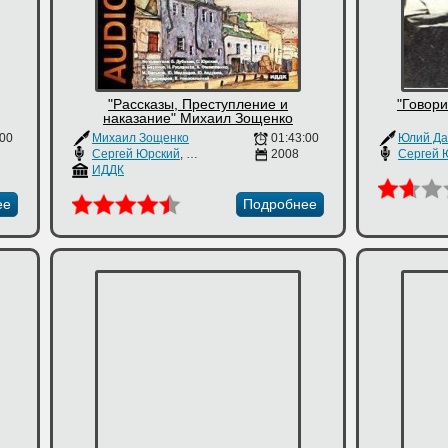
"Рассказы, Преступление и
"Говор
наказание" Михаил Зощенко
:00
Михаил Зощенко
01:43:00
Юлий Да
Сергей Юрский
,
Валерий Баринов
2008
Сергей 
ИДДК
ее
Подробнее