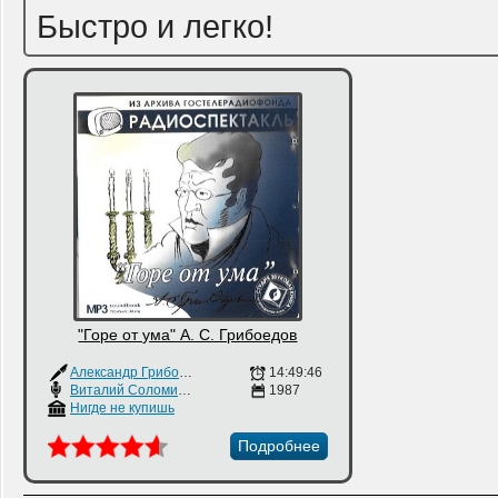
Быстро и легко!
"Горе от ума" А. С. Грибоедов
Александр Грибоедов
14:49:46
Виталий Соломин
,
Михаил Царев
1987
Нигде не купишь
Подробнее