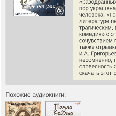
«разодранных
пор украшена
человека. «Г
литературе п
трагическим,
комедия» с о
сочувствием 
также отрывка
и А. Григорье
несомненно, п
словесность.
скачать этот 
Похожие аудиокниги: