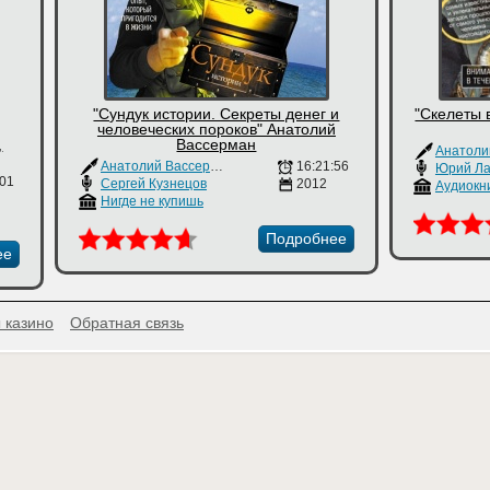
"Сундук истории. Секреты денег и
"Скелеты 
человеческих пороков" Анатолий
,
Вассерман
Анатолий Вассерман
16:21:56
Юрий Ла
ов
:01
Сергей Кузнецов
2012
Аудиокн
Нигде не купишь
Подробнее
ее
 казино
Обратная связь