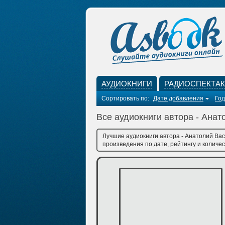
АУДИОКНИГИ
РАДИОСПЕКТА
Сортировать по:
Дате добавления
Год
Все аудиокниги автора - Ана
Лучшие аудиокниги автора - Анатолий Вас
произведения по дате, рейтингу и количес