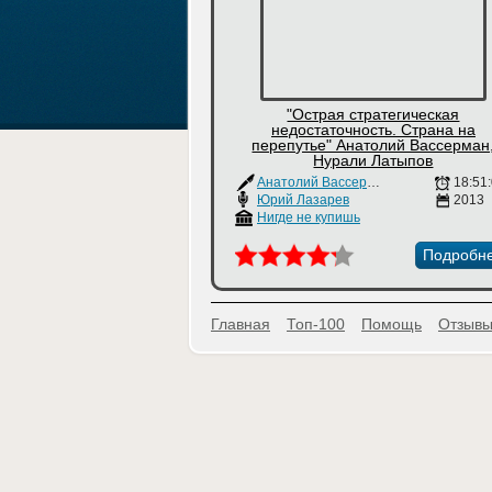
"Острая стратегическая
недостаточность. Страна на
перепутье" Анатолий Вассерман
Нурали Латыпов
Анатолий Вассерман
,
Нурали Латып
18:51
Юрий Лазарев
2013
Нигде не купишь
Подробн
Главная
Топ-100
Помощь
Отзывы