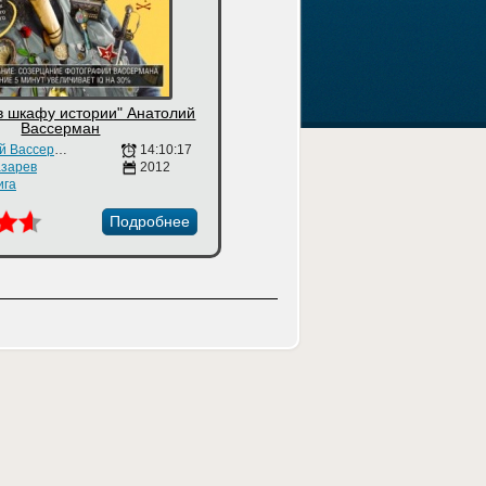
в шкафу истории" Анатолий
Вассерман
Анатолий Вассерман
14:10:17
зарев
2012
ига
Подробнее