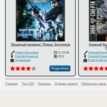
"Бешеный медведь" Роман Злотников
Алексей Ка
Роман Злотников
11:15:08
Алексей Калу
Сергей Кузнецов
2012
Сергей Кузне
Аудиокнига
Культур-Муль
Подробнее
Главная
Топ-100
Помощь
Отзывы казино
Обратная связь