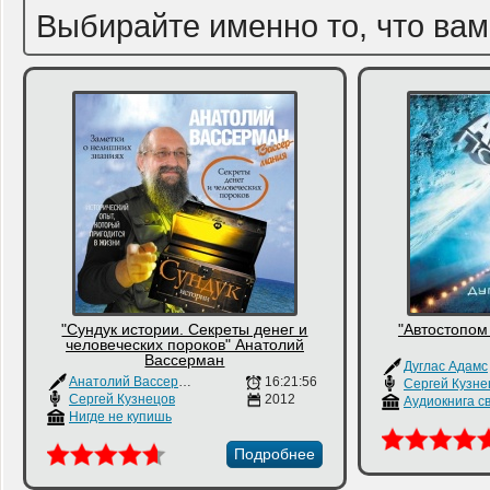
Выбирайте именно то, что вам
"Сундук истории. Секреты денег и
"Автостопом 
человеческих пороков" Анатолий
Вассерман
Дуглас Адамс
Анатолий Вассерман
16:21:56
Сергей Кузне
Сергей Кузнецов
2012
Нигде не купишь
Подробнее