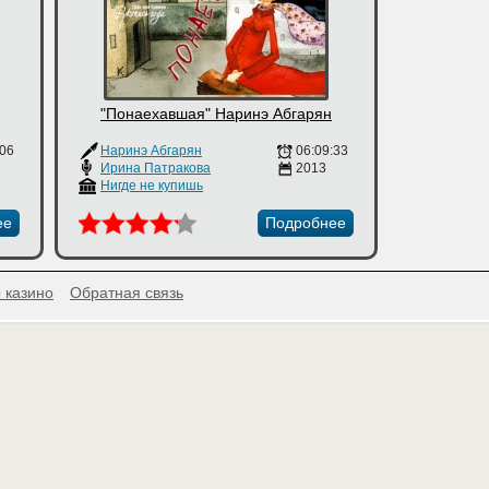
"Понаехавшая" Наринэ Абгарян
:06
Наринэ Абгарян
06:09:33
Ирина Патракова
2013
Нигде не купишь
ее
Подробнее
 казино
Обратная связь