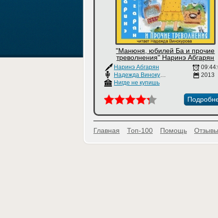
"Манюня, юбилей Ба и прочие
треволнения" Наринэ Абгарян
Наринэ Абгарян
09:44
Надежда Винокурова
2013
Нигде не купишь
Подробн
Главная
Топ-100
Помощь
Отзывы