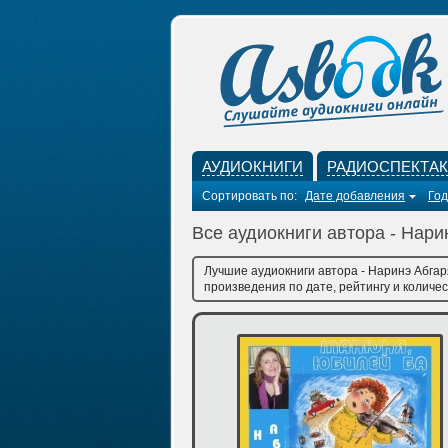
АУДИОКНИГИ
РАДИОСПЕКТА
Сортировать по:
Дате добавления
Год
Все аудиокниги автора - Нари
Лучшие аудиокниги автора - Наринэ Абгар
произведения по дате, рейтингу и количес