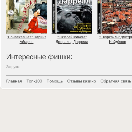
"Понаехавшая" Наринэ
"Юбилей ковчега"
"Снурсвиль" Дмитр
Абгарян
Джеральд Даррелл
Найдёнов
Интересные фишки:
Загрузка...
Главная
Топ-100
Помощь
Отзывы казино
Обратная связь