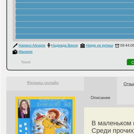
Наринэ Абгарян
Надежда Винокурова
Нигде не купишь
09:44:0
Манюня
Tweet
С
Фильмы онлайн
Отзы
Описание
В маленьком 
Среди прочих