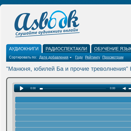
АУДИОКНИГИ
РАДИОСПЕКТАКЛИ
ОБУЧЕНИЕ ЯЗЫ
Сортировать по:
Дате добавления
Году
Рейтингу
Просмотрам
"Манюня, юбилей Ба и прочие треволнения" 
0:00
0:00