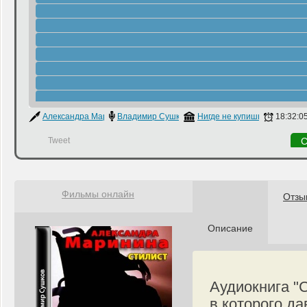
Александра Маринина
Владимир Сушков
Нигде не купишь
18:32:0
Tweet
С
Фильмы онлайн
Отзы
Описание
Аудиокнига "
в которого д