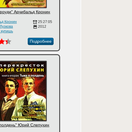
Броуди" Арчибальд Кронин
ьд Кронин
25:27:05
 Лузкова
2012
е купишь
Подробнее
 полдень" Юрий Слепухин