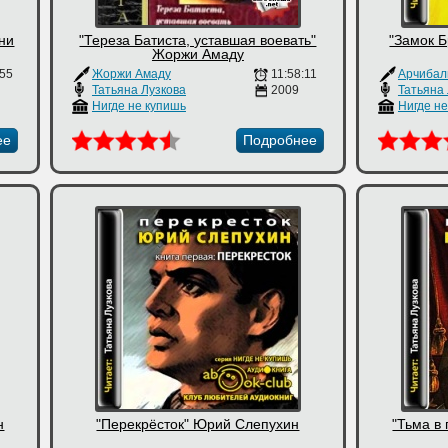
они
"Тереза Батиста, уставшая воевать"
"Замок 
Жоржи Амаду
:55
Жоржи Амаду
11:58:11
Арчибал
Татьяна Лузкова
2009
Татьяна
Нигде не купишь
Нигде н
ее
Подробнее
н
"Перекрёсток" Юрий Слепухин
"Тьма в