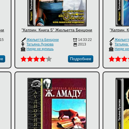
они
"Катрин. Книга 5" Жюльетта Бенцони
"Катрин. 
:15
Жюльетта Бенцони
14:33:22
Жюльетт
Татьяна Лузкова
2013
Татьяна
Нигде не купишь
Нигде н
ее
Подробнее