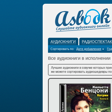
АУДИОКНИГИ
РАДИОСПЕКТА
Сортировать по:
Дате добавления
Год
Все аудиокниги в исполнении 
Лучшие аудиокниги в озвучке которых при
же можете сортировать аудиошедевры по д