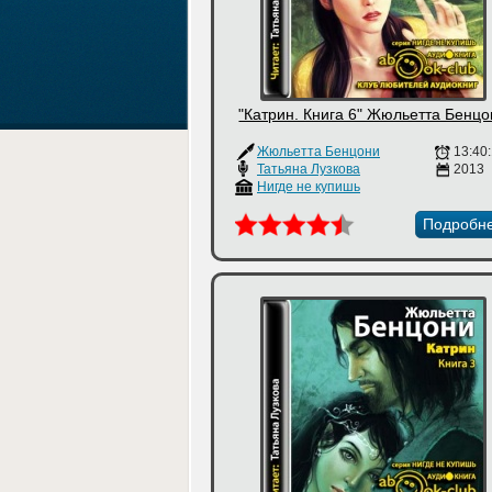
"Катрин. Книга 6" Жюльетта Бенц
Жюльетта Бенцони
13:40
Татьяна Лузкова
2013
Нигде не купишь
Подробн