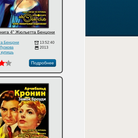
Книга 4" Жюльетта Бенцони
а Бенцони
13:52:40
 Лузкова
2013
е купишь
Подробнее