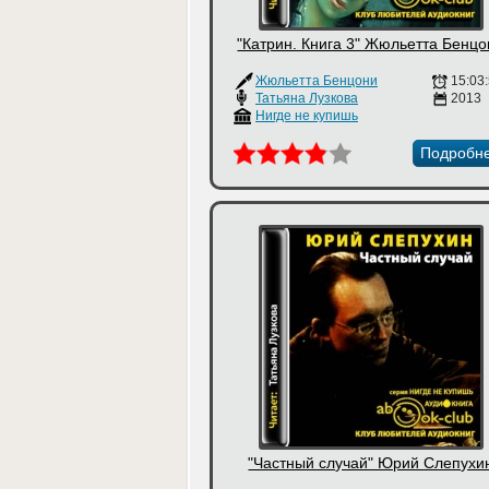
"Катрин. Книга 3" Жюльетта Бенц
Жюльетта Бенцони
15:03
Татьяна Лузкова
2013
Нигде не купишь
Подробн
"Частный случай" Юрий Слепухи