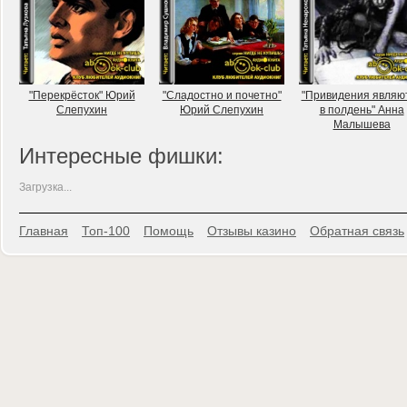
"Перекрёсток" Юрий
"Сладостно и почетно"
"Привидения являю
Слепухин
Юрий Слепухин
в полдень" Анна
Малышева
Интересные фишки:
Загрузка...
Главная
Топ-100
Помощь
Отзывы казино
Обратная связь