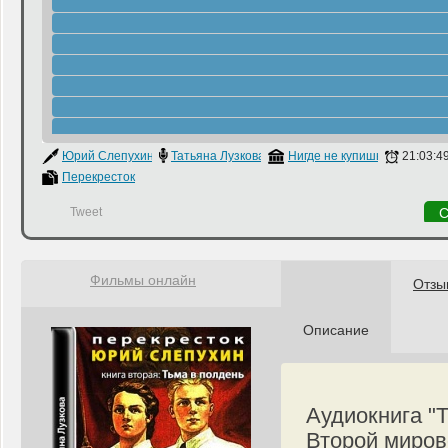
Юрий Слепухин
Татьяна Лузкова
Нигде не купишь
21:03:4
Перекресток
Tweet
С
Фильмы онлайн
Отзы
Описание
Аудиокнига "Т
Второй миров