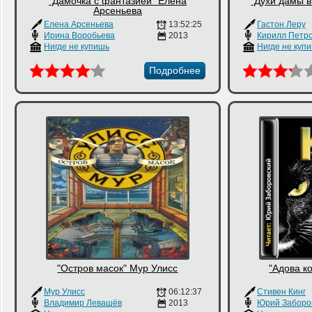
"Дамочка с фантазией" Елена
"Духи дамы в
Арсеньева
Елена Арсеньева
13:52:25
Гастон Леру
Ирина Воробьева
2013
Кирилл Петр
Нигде не купишь
Нигде не куп
Подробнее
"Остров масок" Мур Улисс
"Адова к
Мур Улисс
06:12:37
Стивен Кинг
Владимир Левашёв
2013
Юрий Заборо