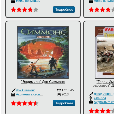
Нигде не купишь
Нигде не куп
Подробнее
"Эндимион" Дэн Симмонс
"Герои Им
рассказов" 
Дэн Симмонс
17:18:45
Аудиокнига своими руками
2013
Gel2323
Подробнее