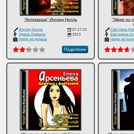
"Аптекарша" Ингрид Нолль
"Эфир по 
Ингрид Нолль
07:27:33
Светлана Ал
Ирина Ложкина
2013
Нигде не купишь
Нигде не куп
Подробнее