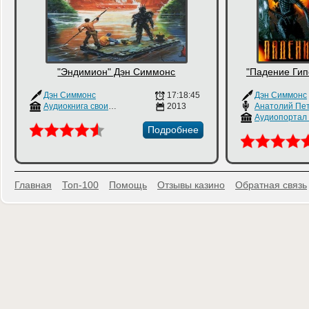
"Эндимион" Дэн Симмонс
"Падение Ги
Дэн Симмонс
17:18:45
Дэн Симмонс
Аудиокнига своими руками
2013
Подробнее
Главная
Топ-100
Помощь
Отзывы казино
Обратная связь