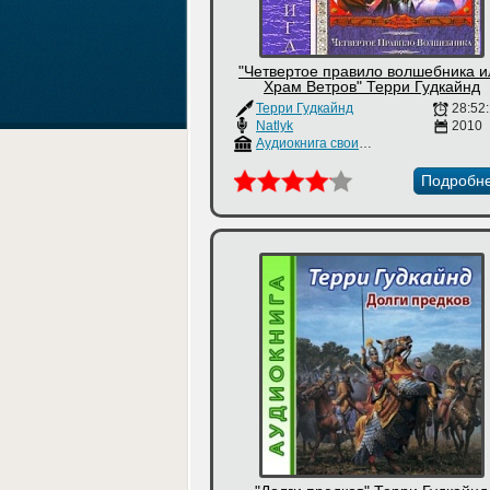
"Четвертое правило волшебника и
Храм Ветров" Терри Гудкайнд
Терри Гудкайнд
28:52
Natlyk
2010
Аудиокнига своими руками
Подробн