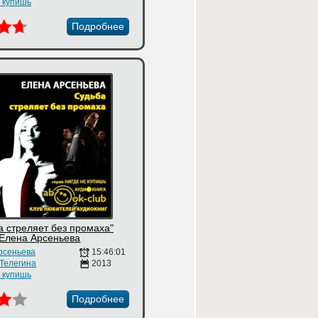
е купишь
Подробнее
а стреляет без промаха"
Елена Арсеньева
рсеньева
15:46:01
 Телегина
2013
е купишь
Подробнее