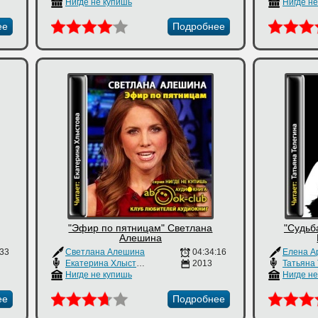
Нигде не купишь
Нигде н
ее
Подробнее
"Эфир по пятницам" Светлана
"Судьб
Алешина
:33
Светлана Алешина
04:34:16
Елена А
Екатерина Хлыстова
2013
Татьяна
Нигде не купишь
Нигде н
ее
Подробнее