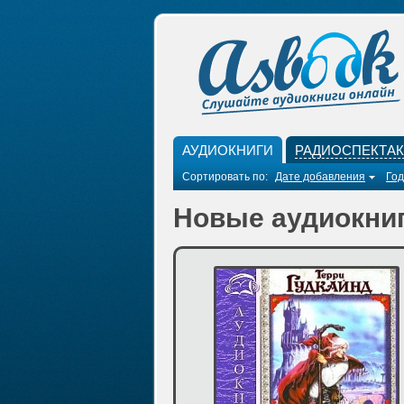
АУДИОКНИГИ
РАДИОСПЕКТА
Сортировать по:
Дате добавления
Год
Новые аудиокниг