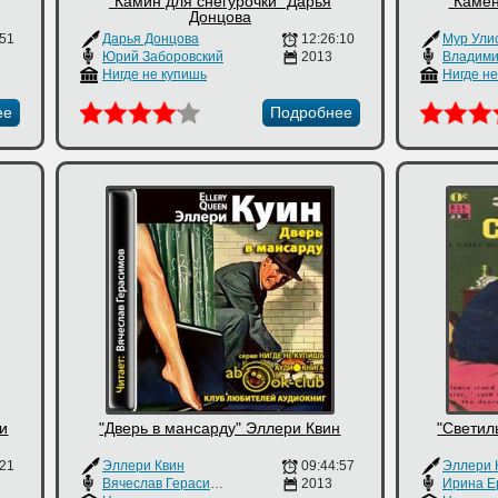
"Камин для снегурочки" Дарья
"Каме
Донцова
:51
Дарья Донцова
12:26:10
Мур Ули
Юрий Заборовский
2013
Владими
Нигде не купишь
Нигде н
ее
Подробнее
ри
"Дверь в мансарду" Эллери Квин
"Светил
:21
Эллери Квин
09:44:57
Эллери 
Вячеслав Герасимов
2013
Ирина Е