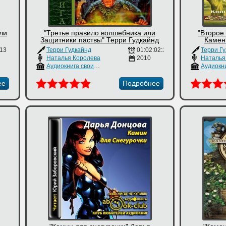
ли
"Третье правило волшебника или
"Второе
Защитники паствы" Терри Гудкайнд
Камен
:13
Терри Гудкайнд
01:02:02:27
Терри Г
Наталья Королева
2010
Наталья
Аудиокнига своими руками
ее
Подробнее