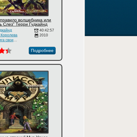
 правило волшебника или
ь Слез" Терри Гудкайнд
удкайнд
40:42:57
 Королева
2010
Аудиокнига своими руками
Подробнее