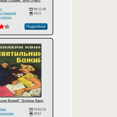
нные стражи" Мур Улисс
сс
06:12:40
р Левашёв
2013
е купишь
Подробнее
ьник Божий" Эллери Квин
Квин
03:02:31
рисанова
2013