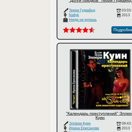
"Долги предков" Терри Гудкайнд
Терри Гудкайнд
03:03
Natlyk
2013
Нигде не купишь
Подробн
"Календарь преступлений" Элле
Куин
Эллери Куин
09:43
Ирина Ерисанова
2013