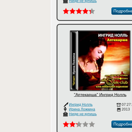
Нигде не купишь
Подробн
"Аптекарша" Ингрид Нолль
Ингрид Нолль
07:27
Ирина Ложкина
2013
Нигде не купишь
Подробн