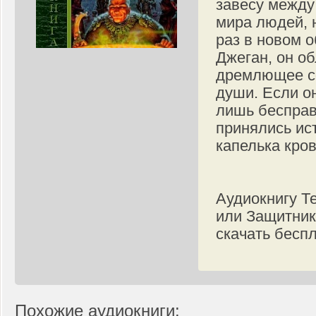
завесу между
мира людей, 
раз в новом 
Джеган, он о
дремлющее со
души. Если он
лишь беспра
принялись ист
капелька кров
Аудиокнигу Т
или Защитник
скачать бесп
Похожие аудиокниги: