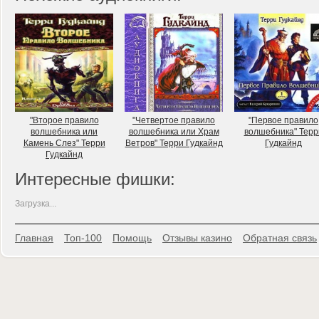
"Второе правило
"Четвертое правило
"Первое правило
волшебника или
волшебника или Храм
волшебника" Терр
Камень Слез" Терри
Ветров" Терри Гудкайнд
Гудкайнд
Гудкайнд
Интересные фишки:
Загрузка...
Главная
Топ-100
Помощь
Отзывы казино
Обратная связь