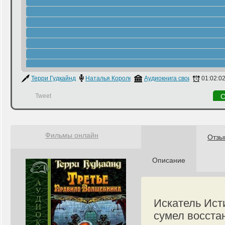
Терри Гудкайнд
Наталья Королева
Аудиокнига своими руками
01:02:0
Tweet
С
Фильмы онлайн
Отзы
Описание
Искатель Ис
сумел восста