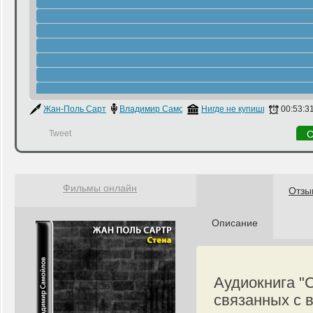
Жан-Поль Сартр
Владимир Самойлов
Нигде не купишь
00:53:3
Tweet
С
Фильмы онлайн
Отзы
Описание
Аудиокнига "
связанных с 