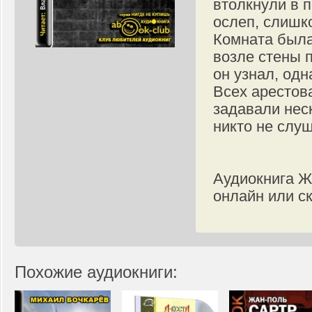
втолкнули в 
ослеп, слишко
Комната была
возле стены 
он узнал, одн
Всех арестов
задавали нес
никто не слуш
Аудиокнига Ж
онлайн или ск
Похожие аудиокниги: