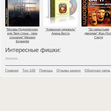
"Москва-Поднебесная,
"Алмазная скрижаль"
"За закрытыми
или Твоя стена - твое
Арина Веста
дверями" Жан-По
сознание" Михаил
Сартр
Бочкарёв
Интересные фишки:
Загрузка...
Главная
Топ-100
Помощь
Отзывы казино
Обратная связь