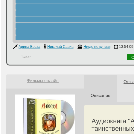
Арина Веста
Николай Савицкий
Нигде не купишь
13:54:09
Tweet
С
Фильмы онлайн
Отзы
Описание
Аудиокнига "
таинственных