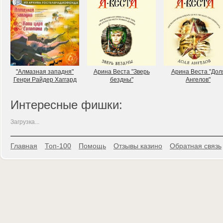
"Алмазная западня"
Арина Веста "Зверь
Арина Веста "Дол
Генри Райдер Хаггард
бездны"
Ангелов"
Интересные фишки:
Загрузка...
Главная
Топ-100
Помощь
Отзывы казино
Обратная связь