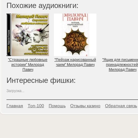
Похожие аудиокниги:
"Страшные любовные
"Пейзаж нарисованный
"Ящик для письмен
истории" Милорад
чаем" Милорад Павич
принадлежностей
Павич
Милорад Павич
Интересные фишки:
Загрузка...
Главная
Топ-100
Помощь
Отзывы казино
Обратная связь