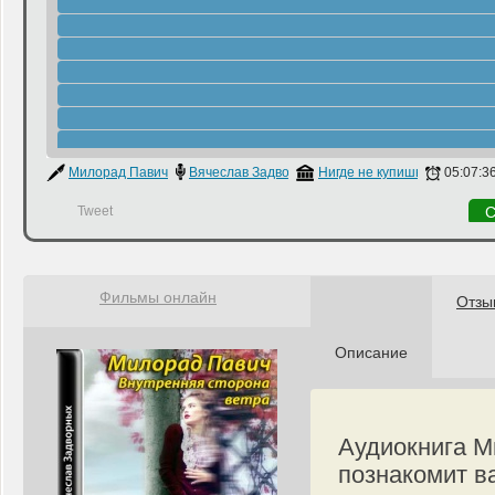
Милорад Павич
Вячеслав Задворных
Нигде не купишь
05:07:3
Tweet
С
Фильмы онлайн
Отзы
Описание
Аудиокнига М
познакомит в