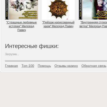
"Страшные любовные
"Пейзаж нарисованный
"Внутренняя сторо
истории" Милорад
чаем" Милорад Павич
ветра" Милорад Па
Павич
Интересные фишки:
Загрузка...
Главная
Топ-100
Помощь
Отзывы казино
Обратная связь