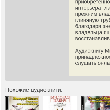
приобретенно
интерьера гл
прежним влад
глиняную труб
благодаря эн
владельца ящ
восстанавлив
Аудиокнигу М
принадлежнос
слушать онла
Похожие аудиокниги: