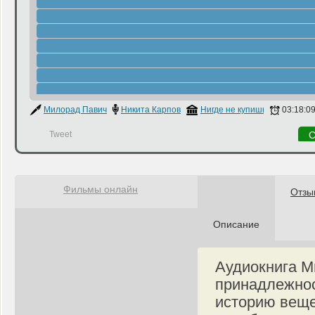
Милорад Павич
Никита Карпов
Нигде не купишь
03:18:0
Tweet
С
Фильмы онлайн
Отзы
Описание
Аудиокнига М
принадлежнос
историю веще