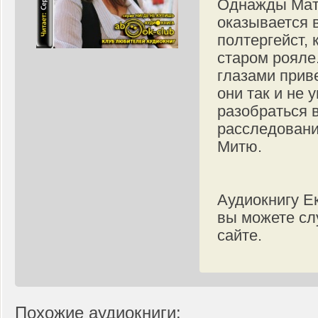
Однажды Мати
оказывается 
полтергейст, 
старом рояле
глазами прив
они так и не 
разобраться 
расследовани
Митю.
Аудиокнигу Е
вы можете сл
сайте.
Похожие аудиокниги: