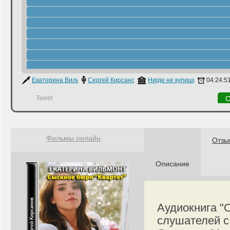
Екатерина Вильмонт
Сергей Кирсанов
Нигде не купишь
04:24:5
Tweet
С
Фильмы онлайн
Отзы
Описание
Аудиокнига "
слушателей с