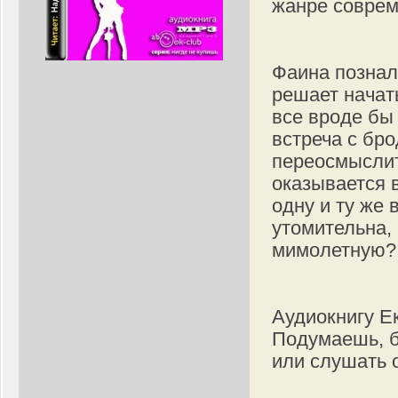
жанре соврем
Фаина познал
решает начать
все вроде бы
встреча с бро
переосмыслит
оказывается в
одну и ту же 
утомительна, 
мимолетную?
Аудиокнигу Е
Подумаешь, б
или слушать 