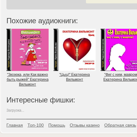
Похожие аудиокниги:
"Зюзюка, или Как важно
"Цыц!" Екатерина
"Фиг с ним, мавром
быть рыжей" Екатерина
Вильмонт
Екатерина Вильмо
Вильмонт
Интересные фишки:
Загрузка...
Главная
Топ-100
Помощь
Отзывы казино
Обратная связь