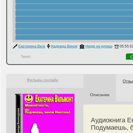
Екатерина Вильмонт
Надежда Винокурова
Нигде не купишь
05:55:0
Tweet
С
Фильмы онлайн
Отзы
Описание
Аудиокнига Е
Подумаешь, б