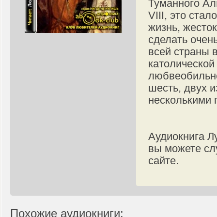
Туманного Ал
VIII, это ста
жизнь, жесто
сделать очен
всей страны 
католической 
любвеобильно
шесть, двух и
несколькими 
Аудиокнига Лу
вы можете сл
сайте.
Похожие аудиокниги: