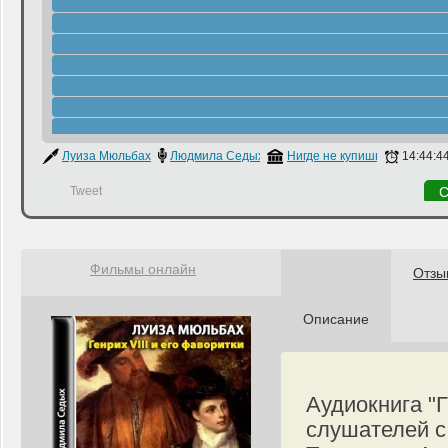
Луиза Мюльбах
Людмила Седых
Нигде не купишь
14:44:4
Tweet
С
Фильмы онлайн
Отзы
Описание
Аудиокнига "Г
слушателей с