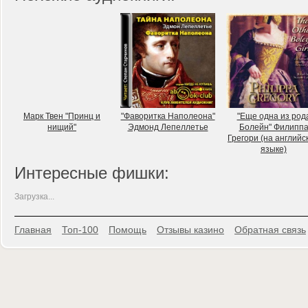
Марк Твен "Принц и
"Фаворитка Наполеона"
"Еще одна из род
нищий"
Эдмонд Лепеллетье
Болейн" Филипп
Грегори (на английс
языке)
Интересные фишки:
Загрузка...
Главная
Топ-100
Помощь
Отзывы казино
Обратная связь