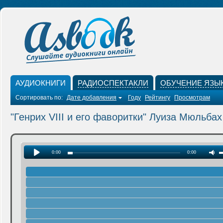
АУДИОКНИГИ
РАДИОСПЕКТАКЛИ
ОБУЧЕНИЕ ЯЗЫ
Сортировать по:
Дате добавления
Году
Рейтингу
Просмотрам
"Генрих VIII и его фаворитки" Луиза Мюльбах
0:00
0:00