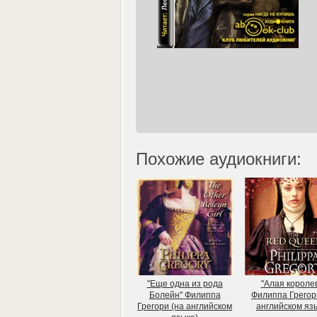
Похожие аудиокниги:
"Еще одна из рода
"Алая короле
Болейн" Филиппа
Филиппа Грегор
Грегори (на английском
английском яз