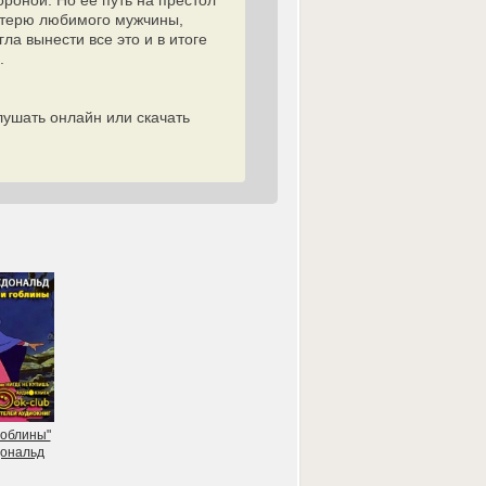
ороной. Но её путь на престол
отерю любимого мужчины,
ла вынести все это и в итоге
.
лушать онлайн или скачать
гоблины"
ональд