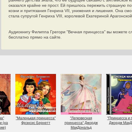
раннего детства знала, что её будущее связано с английской к
оказался крайне не прост. Ей пришлось пережить страшную п
козни и притязания Генриха VII, унижения и лишения. Она смог
стала супругой Генриха VIII, королевой Екатериной Арагонской
Аудиокнигу Филиппа Грегори "Вечная принцесса" вы можете с
бесплатно прямо на сайте.
ва"
"Маленькая принцесса"
"Легковесная
"Принцесса и 
и (на
Фрэнсис Бернетт
принцесса" Джордж
Джордж МакД
ыке)
МакДональд