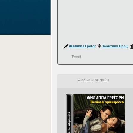
Филиппа Грегори
Леонтина Броцка
Tweet
Фильмы онлайн