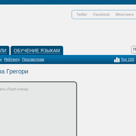
Twitter
Facebook
ВКонтакте
КЛИ
ОБУЧЕНИЕ ЯЗЫКАМ
у
Рейтингу
Просмотрам
Топ 100
па Грегори
ить Flash-плеер