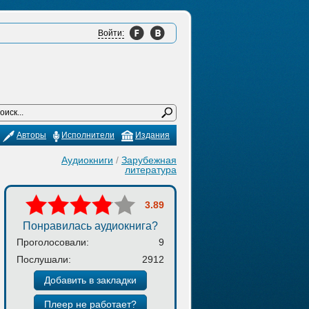
Войти:
Авторы
Исполнители
Издания
Аудиокниги
/
Зарубежная
литература
3.89
Понравилась аудиокнига?
Проголосовали:
9
Послушали:
2912
Добавить в закладки
Плеер не работает?