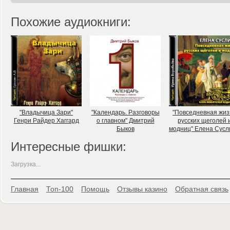
Похожие аудиокниги:
"Владычица Зари"
"Календарь. Разговоры
"Повседневная жиз
Генри Райдер Хаггард
о главном" Дмитрий
русских щеголей 
Быков
модниц" Елена Сусл
Интересные фишки:
Загрузка...
Главная
Топ-100
Помощь
Отзывы казино
Обратная связь