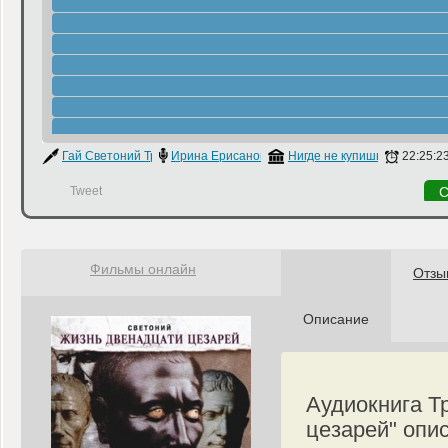
Гай Светоний Транквилл
Ирина Ерисанова
Нигде не купишь
22:25:2
Tweet
С
Фильмы онлайн
Отзы
Описание
Аудиокнига Т
цезарей" опи