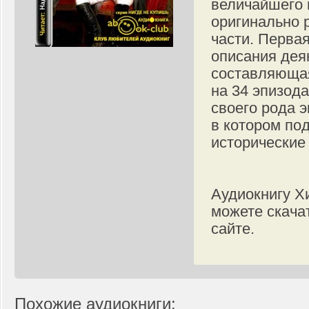
величайшего 
оригинально 
части. Первая
описания деян
составляющая
на 34 эпизода
своего рода 
в котором по
исторические
Аудиокнигу Х
можете скача
сайте.
Похожие аудиокниги: