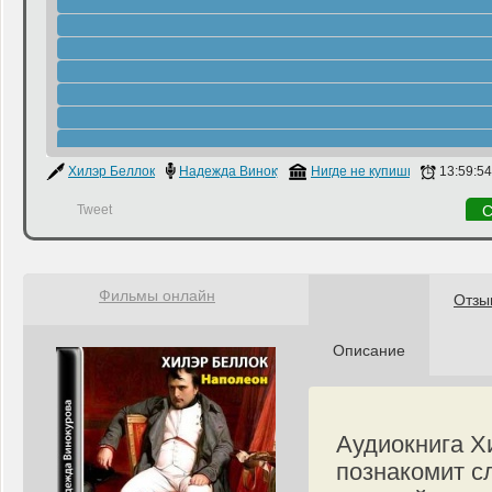
Хилэр Беллок
Надежда Винокурова
Нигде не купишь
13:59:54
Tweet
С
Фильмы онлайн
Отзы
Описание
Аудиокнига Х
познакомит с