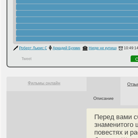
Роберт Льюис Стивенсон
Аркадий Бухмин
Нигде не купишь
10:49:1
Tweet
С
Фильмы онлайн
Отзы
Описание
Перед вами с
знаменитого 
повестях и р