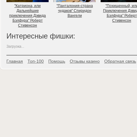
"Катриона, или
"Панталония-страна
"Похищенный, ил
Дальнейшие
чудаков" Спиридон
Приключения Дэви
приключения Дэвида
Вангели
Бэлфура" Роберт
Бэлфура" Роберт
Стивенсон
Стивенсон
Интересные фишки:
Загрузка...
Главная
Топ-100
Помощь
Отзывы казино
Обратная связь