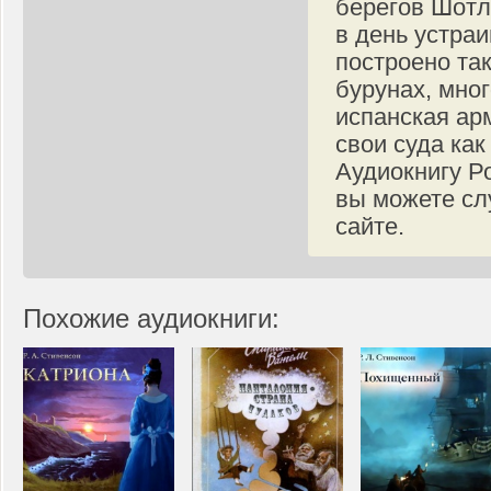
берегов Шотл
в день устра
построено так
бурунах, мног
испанская ар
свои суда ка
Аудиокнигу Р
вы можете сл
сайте.
Похожие аудиокниги: