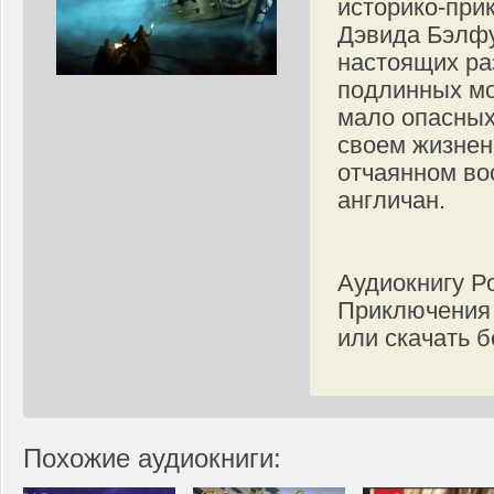
историко-при
Дэвида Бэлфу
настоящих ра
подлинных мо
мало опасных
своем жизнен
отчаянном во
англичан.
Аудиокнигу Р
Приключения 
или скачать б
Похожие аудиокниги: