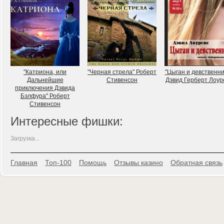
"Катриона, или
"Черная стрела" Роберт
"Цыган и девственни
Дальнейшие
Стивенсон
Дэвид Герберт Лоур
приключения Дэвида
Бэлфура" Роберт
Стивенсон
Интересные фишки:
Загрузка...
Главная
Топ-100
Помощь
Отзывы казино
Обратная связь