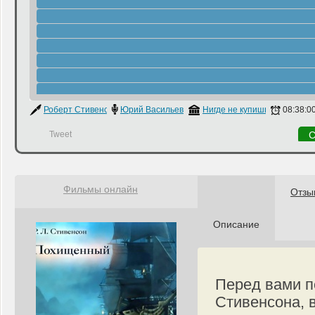
Роберт Стивенсон
Юрий Васильев
Нигде не купишь
08:38:0
Tweet
С
Фильмы онлайн
Отзы
Описание
Перед вами п
Стивенсона, 