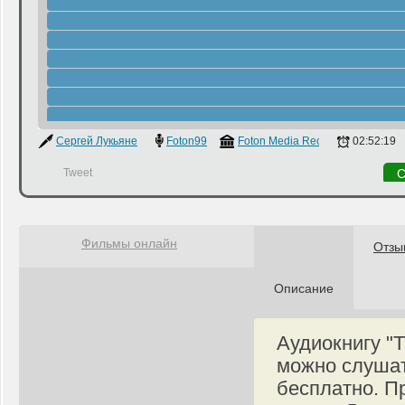
Сергей Лукьяненко
Foton99
Foton Media Records LTD
02:52:19
Tweet
С
Фильмы онлайн
Отзы
Описание
Аудиокнигу "
можно слушат
бесплатно. П