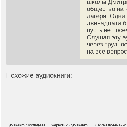
школы Дмитри
общество на 
лагеря. Одни
двенадцати б
пустыне посе
Слушая эту а
через труднос
на все вопрос
Похожие аудиокниги:
Лукьяненко "Последний
"Черновик" Лукьяненко
Сергей Лукьяненко 