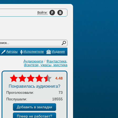
Войти:
Авторы
Исполнители
Издания
Аудиокниги
/
Фантастика,
фэнтези, ужасы, мистика
4.48
Понравилась аудиокнига?
Проголосовали:
73
Послушали:
18555
Добавить в закладки
Плеер не работает?