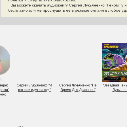
полетов и смертельных опасностей.
Вы можете скачать аудиокнигу Сергея Лукьяненко "Геном" у н
бесплатно или же прослушать её в режиме онлайн в любое удо
вере:
Сергей Лукьяненко "И
Сергей Лукьяненко "Не
"Звездная Тень
ражи"
вот они идут на суд"
Время Для Драконов"
Лукьяне
енко